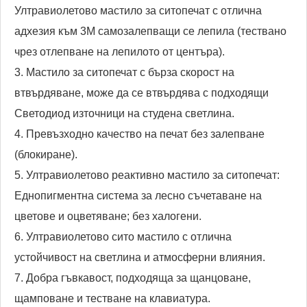
Ултравиолетово мастило за ситопечат с отлична
адхезия към 3M самозалепващи се лепила (тествано
чрез отлепване на лепилото от центъра).
3. Мастило за ситопечат с бърза скорост на
втвърдяване, може да се втвърдява с подходящи
Светодиод източници на студена светлина.
4. Превъзходно качество на печат без залепване
(блокиране).
5. Ултравиолетово реактивно мастило за ситопечат:
Еднопигментна система за лесно съчетаване на
цветове и оцветяване; без халогени.
6. Ултравиолетово сито мастило с отлична
устойчивост на светлина и атмосферни влияния.
7. Добра гъвкавост, подходяща за щанцоване,
щамповане и тестване на клавиатура.