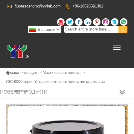

fluorescentink@yyink.com
+86-18026391301










Български

Toggl

къща
>
продукт
>
Мастило за ситопечат
>
YSC-6000 серия Ултравиолетово ситопечатни мастила за
електроника
ПОВЕЧЕ ПРОДУКТИ