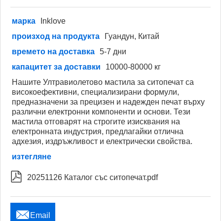
марка
Inklove
произход на продукта
Гуандун, Китай
времето на доставка
5-7 дни
капацитет за доставки
10000-80000 кг
Нашите Ултравиолетово мастила за ситопечат са
високоефективни, специализирани формули,
предназначени за прецизен и надежден печат върху
различни електронни компоненти и основи. Тези
мастила отговарят на строгите изисквания на
електронната индустрия, предлагайки отлична
адхезия, издръжливост и електрически свойства.
изтегляне

20251126 Каталог със ситопечат.pdf

Email