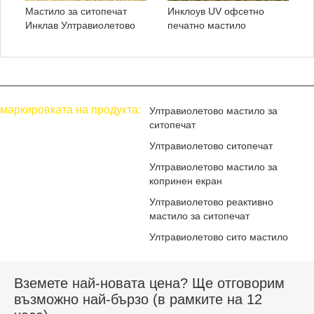
Мастило за ситопечат
Инклоув UV офсетно
Инклав Ултравиолетово
печатно мастило
маркировката на продукта:
Ултравиолетово мастило за
ситопечат
Ултравиолетово ситопечат
Ултравиолетово мастило за
копринен екран
Ултравиолетово реактивно
мастило за ситопечат
Ултравиолетово сито мастило
Вземете най-новата цена? Ще отговорим
възможно най-бързо (в рамките на 12