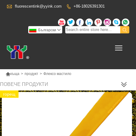

fluorescentink@yyink.com
+86-18026391301










Български

Toggl

къща
>
продукт
>
Флексо мастило
ПОВЕЧЕ ПРОДУКТИ
горещ