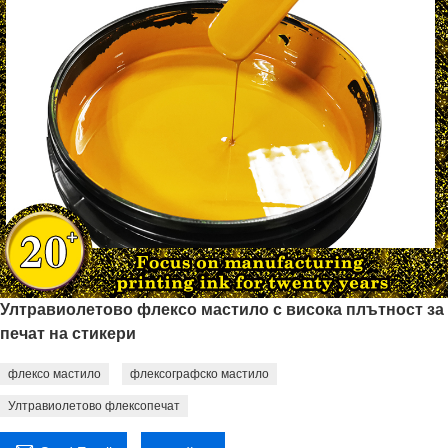
Ултравиолетово флексо мастило с висока плътност за
печат на стикери
флексо мастило
флексографско мастило
Ултравиолетово флексопечат