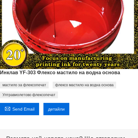
Инклав YF-303 Флексо мастило на водна основа
мастило за флексопечат
флексо мастило на водна основа
Ултравиолетово флексопечат

Send Email
детайли