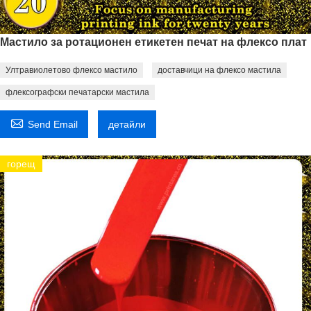
Мастило за ротационен етикетен печат на флексо плат
Ултравиолетово флексо мастило
доставчици на флексо мастила
флексографски печатарски мастила

Send Email
детайли
горещ