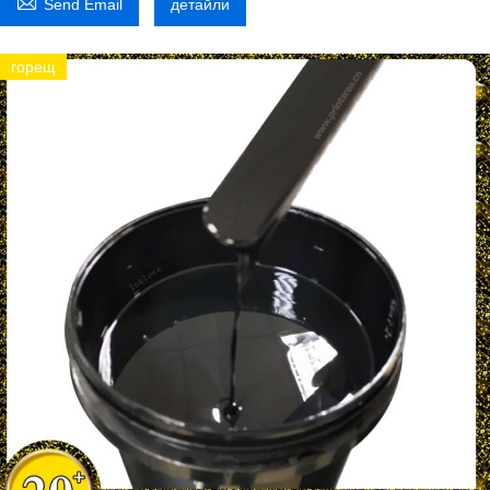

Send Email
детайли
горещ