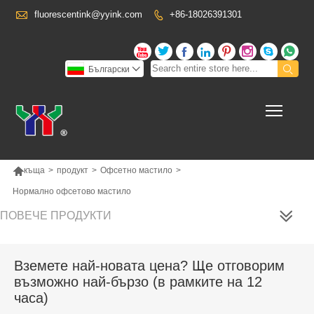

fluorescentink@yyink.com
+86-18026391301










Български

Toggl

къща
>
продукт
>
Офсетно мастило
>
Нормално офсетово мастило
ПОВЕЧЕ ПРОДУКТИ
Вземете най-новата цена? Ще отговорим
възможно най-бързо (в рамките на 12
часа)