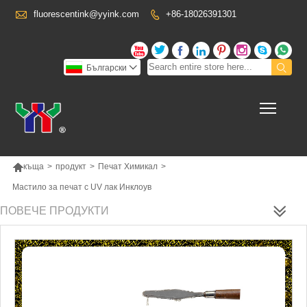

fluorescentink@yyink.com
+86-18026391301










Български

Toggl

къща
>
продукт
>
Печат Химикал
>
Мастило за печат с UV лак Инклоув
ПОВЕЧЕ ПРОДУКТИ