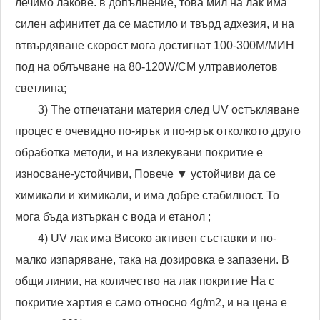
лечимо лакове. в допълнение, това мил на лак има
силен афинитет да се мастило и твърд адхезия, и на
втвърдяване скорост мога достигнат 100-300M/МИН
под на облъчване на 80-120W/СМ ултравиолетов
светлина;
3) The отпечатани материя след UV остъкляване
процес е очевидно по-ярък и по-ярък отколкото друго
обработка методи, и на излекувани покритие е
износване-устойчиви, Повече ▼ устойчиви да се
химикали и химикали, и има добре стабилност. То
мога бъда изтъркан с вода и етанол ;
4) UV лак има Високо активен съставки и по-
малко изпаряване, така на дозировка е запазени. В
общи линии, на количество на лак покритие На с
покритие хартия е само относно 4g/m2, и на цена е