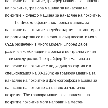
нанасяне на покритие, грайфер машина за нанасяне
на покритие, гравюра машина за нанасяне на
покритие и флексо машина за нанасяне на покритие.
The Високо-ефективност ролка машина за
нанасяне на покритие за дебел хартия е композиран
на ролки въртящ се в на един и същ посока, и мога
бъда разделени в много модели Според да се
различен комбинации на ролки и централна линия
ъгли между ролки. The грайфер Тип машина за
нанасяне на покритие е подходящ за хартия с a
спецификация на 80-120m; на гравюра машина за
нанасяне на покритие и флексографски машина за
нанасяне на покритие са главно за частично
покритие. The гравюра машина за нанасяне на
покритие покритие мога направи на местен