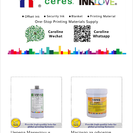
Церера Макинтош и
Мастило за офсетов