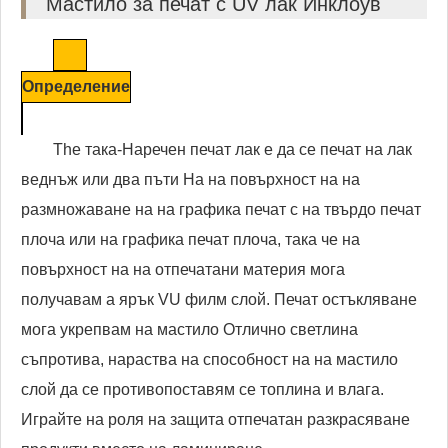
Мастило за печат с UV лак Инклоув
Определение
The така-Наречен печат лак е да се печат на лак
веднъж или два пъти На на повърхност на на
размножаване на на графика печат с на твърдо печат
плоча или на графика печат плоча, така че на
повърхност на на отпечатани материя мога
получавам a ярък VU филм слой. Печат остъкляване
мога укрепвам на мастило Отлично светлина
съпротива, нараства на способност на на мастило
слой да се противопоставям се топлина и влага.
Играйте на роля на защита отпечатан разкрасяване