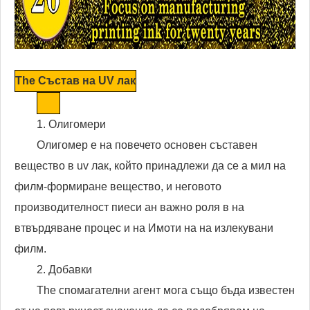
The Състав на UV лак
1. Олигомери
Олигомер е на повечето основен съставен
вещество в uv лак, който принадлежи да се a мил на
филм-формиране вещество, и неговото
производителност пиеси ан важно роля в на
втвърдяване процес и на Имоти на на излекувани
филм.
2. Добавки
The спомагателни агент мога също бъда известен