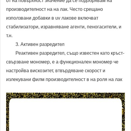
от на повърхност значение да се подобрявам на
производителност на на лак. Често срещано
използвани добавки в uv лакове включват
стабилизатори, изравняване агенти, пеногасители, и
т.н.
3. Активен разредител
Реактивен разредител, също известен като кръст-
свързване мономер, е a функционален мономер че
настройва вискозитет, втвърдяване скорост и
излекувани филм производителност в на роля на лак