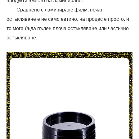
продукти вместо на ламиниране.
Сравнено с ламиниране филм, печат
остъкляване е не само евтино, на процес е просто, и
то мога бъда пълен плоча остъкляване или частично
остъкляване.