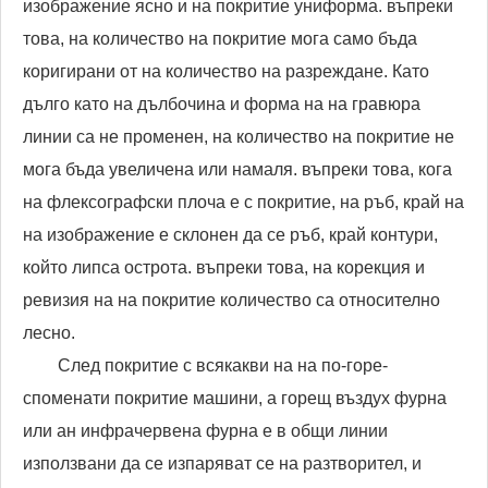
изображение ясно и на покритие униформа. въпреки
това, на количество на покритие мога само бъда
коригирани от на количество на разреждане. Като
дълго като на дълбочина и форма на на гравюра
линии са не променен, на количество на покритие не
мога бъда увеличена или намаля. въпреки това, кога
на флексографски плоча е с покритие, на ръб, край на
на изображение е склонен да се ръб, край контури,
който липса острота. въпреки това, на корекция и
ревизия на на покритие количество са относително
лесно.
След покритие с всякакви на на по-горе-
споменати покритие машини, a горещ въздух фурна
или ан инфрачервена фурна е в общи линии
използвани да се изпаряват се на разтворител, и