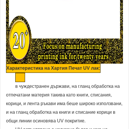
Характеристика на Хартия Печат UV лак:
в чуждестранен държави, на гланц обработка на
отпечатани материя такива като книги, списания,
корици, и лента ръкави има беше широко използвани,
и на гланц обработка на книги и списание корици в
общи линии осиновява UV покритие.