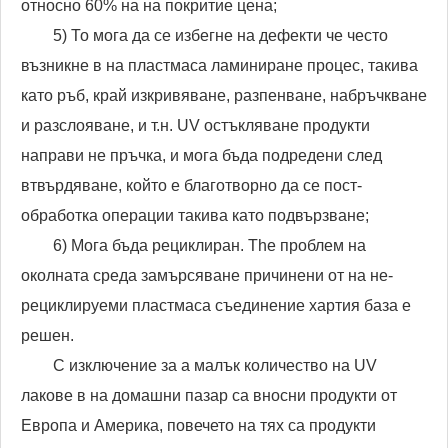
относно 60% на на покритие цена;
5) То мога да се избегне на дефекти че често
възникне в на пластмаса ламиниране процес, такива
като ръб, край изкривяване, разпенване, набръчкване
и разслояване, и т.н. UV остъкляване продукти
направи не пръчка, и мога бъда подредени след
втвърдяване, който е благотворно да се пост-
обработка операции такива като подвързване;
6) Мога бъда рециклиран. The проблем на
околната среда замърсяване причинени от на не-
рециклируеми пластмаса съединение хартия база е
решен.
С изключение за a малък количество на UV
лакове в на домашни пазар са вносни продукти от
Европа и Америка, повечето на тях са продукти