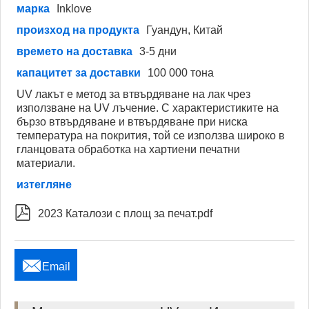
марка
Inklove
произход на продукта
Гуандун, Китай
времето на доставка
3-5 дни
капацитет за доставки
100 000 тона
UV лакът е метод за втвърдяване на лак чрез
използване на UV лъчение. С характеристиките на
бързо втвърдяване и втвърдяване при ниска
температура на покрития, той се използва широко в
гланцовата обработка на хартиени печатни
материали.
изтегляне

2023 Каталози с площ за печат.pdf

Email