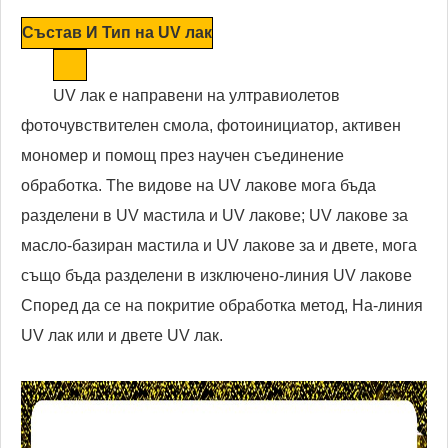
Състав И Тип на UV лак
UV лак е направени на ултравиолетов
фоточувствителен смола, фотоинициатор, активен
мономер и помощ през научен съединение
обработка. The видове на UV лакове мога бъда
разделени в UV мастила и UV лакове; UV лакове за
масло-базиран мастила и UV лакове за и двете, мога
също бъда разделени в изключено-линия UV лакове
Според да се на покритие обработка метод, На-линия
UV лак или и двете UV лак.