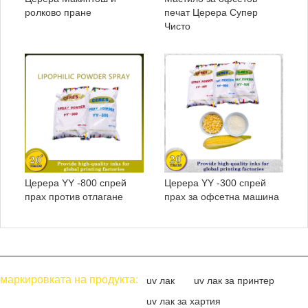
ролково пране
печат Церера Супер
Чисто
Церера YY -800 спрей
Церера YY -300 спрей
прах против отлагане
прах за офсетна машина
маркировката на продукта:
uv лак
uv лак за принтер
uv лак за хартия