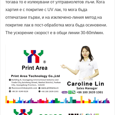
тогава то е излекувани от ултравиолетов лъчи. Кога
хартия е с покритие с UV лак, то мога бъда
отпечатани първи, и на изключено-линия метод на
покритие лак в пост-обработка мога бъда осиновени.
The ускорение скорост е в общи линии 30-60m/мин.