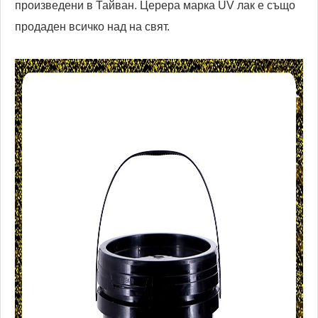
произведени в Тайван. Церера марка UV лак е също
продаден всичко над на свят.