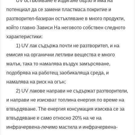
UV остъкляване е издигане бързо и има на
потенциал да се замени пластмаса покритие и
разтворител-базиран остъкляване в много продукти,
който главно Зависи На неговото собствен следното
характеристики:
1) UV лак съдържа почти не разтворител, и на
емисия на органични летливи вещества е много
малък, така то намалява въздух замърсяване,
подобрява на работещ заобикаляща среда, и
намалява на риск на огън;
2) UV лакове направи не съдържат разтворители,
и направи не изискват топлина енергия по време на
втвърдяване. The енергия консумация изисква се за
втвърдяване е само относно 20% на че на
инфрачервена-лечимо мастила и инфрачервена-