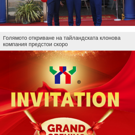
Голямото откриване на тайландската клонова
компания предстои скоро