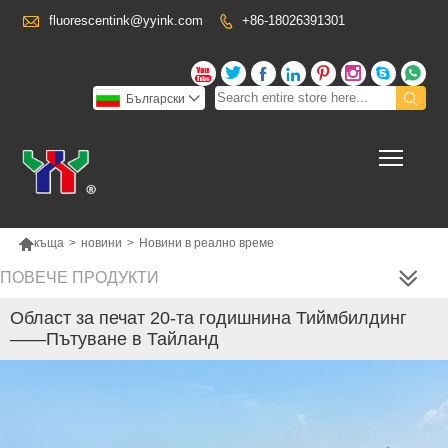

fluorescentink@yyink.com
+86-18026391301










Български

Toggl

къща
>
новини
>
Новини в реално време
ПОВЕЧЕ ПРОДУКТИ
Област за печат 20-та годишнина Тиймбилдинг
——Пътуване в Тайланд