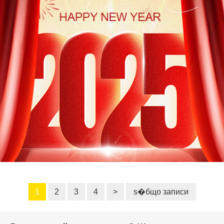
1
2
3
4
>
s�бщо записи