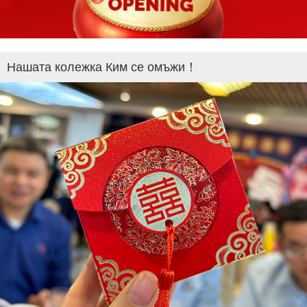
Нашата колежка Ким се омъжи！