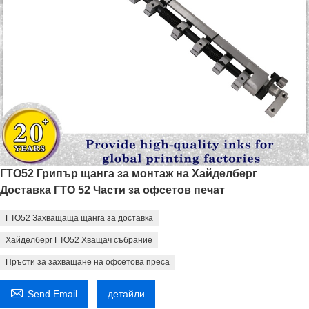
ГТО52 Грипър щанга за монтаж на Хайделберг
Доставка ГТО 52 Части за офсетов печат
ГТО52 Захващаща щанга за доставка
Хайделберг ГТО52 Хващач събрание
Пръсти за захващане на офсетова преса

Send Email
детайли