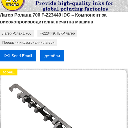
Лагер Роланд 700 F-223449 IDC – Компонент за
високопроизводителна печатна машина
Лагер Роланд 700
F-223449.ПВКР лагер
Прецизни индустриални лагери

Send Email
детайли
горещ