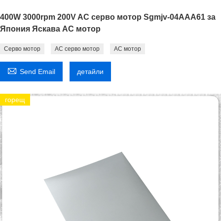
400W 3000rpm 200V AC серво мотор Sgmjv-04AAA61 за
Япония Яскава AC мотор
Серво мотор
AC серво мотор
AC мотор

Send Email
детайли
горещ