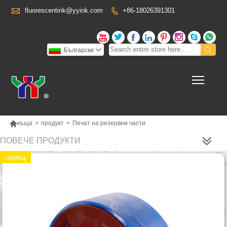

fluorescentink@yyink.com
+86-18026391301










Български

Toggl

къща
>
продукт
>
Печат на резервни части
ПОВЕЧЕ ПРОДУКТИ
горещ