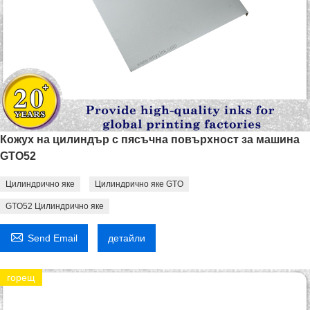
Кожух на цилиндър с пясъчна повърхност за машина
GTO52
Цилиндрично яке
Цилиндрично яке GTO
GTO52 Цилиндрично яке

Send Email
детайли
горещ