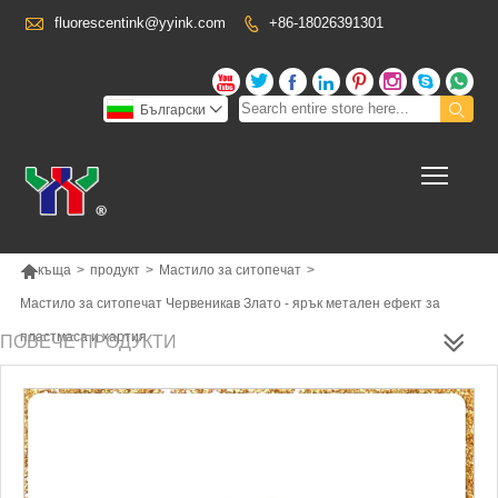

fluorescentink@yyink.com
+86-18026391301










Български

Toggl

къща
>
продукт
>
Мастило за ситопечат
>
Мастило за ситопечат Червеникав Злато - ярък метален ефект за
пластмаса и хартия
ПОВЕЧЕ ПРОДУКТИ