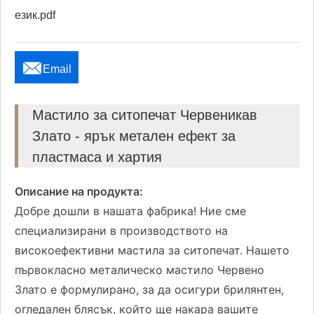
език.pdf

Email
Мастило за ситопечат Червеникав
Злато - ярък метален ефект за
пластмаса и хартия
Описание на продукта:
Добре дошли в нашата фабрика! Ние сме
специализирани в производството на
високоефективни мастила за ситопечат. Нашето
първокласно металическо мастило Червено
Злато е формулирано, за да осигури брилянтен,
огледален блясък, който ще накара вашите