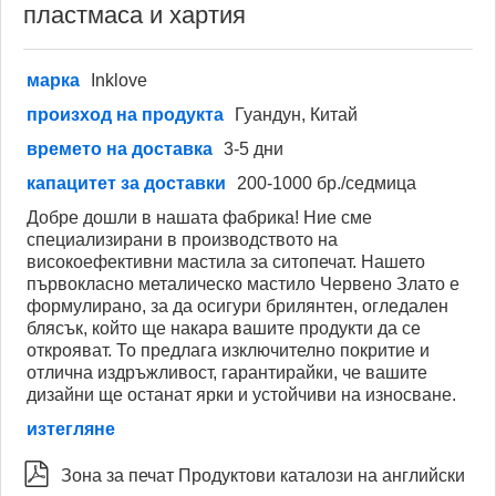
пластмаса и хартия
марка
Inklove
произход на продукта
Гуандун, Китай
времето на доставка
3-5 дни
капацитет за доставки
200-1000 бр./седмица
Добре дошли в нашата фабрика! Ние сме
специализирани в производството на
високоефективни мастила за ситопечат. Нашето
първокласно металическо мастило Червено Злато е
формулирано, за да осигури брилянтен, огледален
блясък, който ще накара вашите продукти да се
открояват. То предлага изключително покритие и
отлична издръжливост, гарантирайки, че вашите
дизайни ще останат ярки и устойчиви на износване.
изтегляне

Зона за печат Продуктови каталози на английски