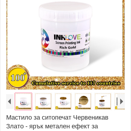
Мастило за ситопечат Червеникав
Злато - ярък метален ефект за