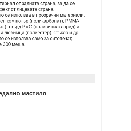
ериал от задната страна, за да се
фект от лицевата страна.
о се използва в прозрачни материали,
лен компютър (поликарбонат), PMMA
лас), твърд PVC (поливинилхлорид) и
 любимци (полиестер), стъкло и др.
о се използва само за ситопечат,
е 300 меша.
ледално мастило