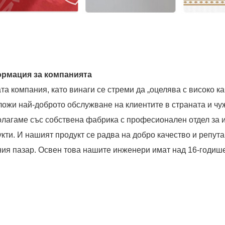
рмация за компанията
а компания, като винаги се стреми да „оцелява с високо ка
ожи най-доброто обслужване на клиентите в страната и чу
лагаме със собствена фабрика с професионален отдел за и
кти. И нашият продукт се радва на добро качество и репута
ия пазар. Освен това нашите инженери имат над 16-годише