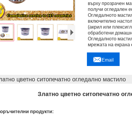
върху прозрачен мат
получи огледален е
Огледалното мастил
включително насто
(акрил или плексиг
обработени домашни
Огледалното мастил
мрежата на екрана 

Email
латно цветно ситопечатно огледално мастило
Златно цветно ситопечатно ог
оръчителни продукти: