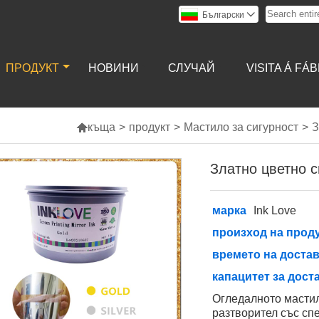
Български

ПРОДУКТ
НОВИНИ
СЛУЧАЙ
VISITA Á FÁ

къща
>
продукт
>
Мастило за сигурност
>
З
Златно цветно 
марка
Ink Love
произход на прод
времето на доста
капацитет за дост
Огледалното мастил
разтворител със сп