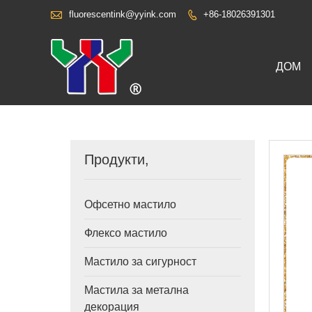

fluorescentink@yyink.com
+86-18026391301

ДОМ
Продукти,
Офсетно мастило
Флексо мастило
Мастило за сигурност
Мастила за метална
декорация