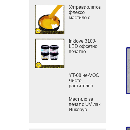
Ултравиолетово
флексо
мастило с
висока
плътност за
печат на
стикери
Inklove 310J-
LED офсетно
печатно
мастило
YT-08 не-VOC
Чисто
растително
офсетово
печатно
Мастило за
мастило
печат с UV лак
Инклоув