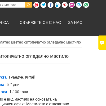









BRICA
СВЪРЖЕТЕ СЕ С НАС
ЗА НАС

латно цветно ситопечатно огледално мастило
ситопечатно огледално мастило
укта
Гуандун, Китай
вка
5-7 дни
авки
1-100 тона
о е вид мастило на основата на
ециален ефект. Мастилото е отпечатано