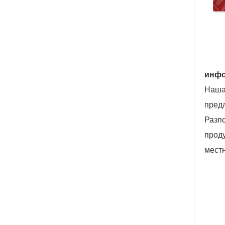
инфо
Нашат
предл
Разпо
проду
местн