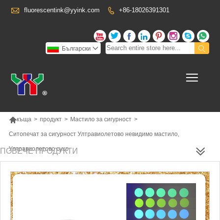

fluorescentink@yyink.com
+86-18026391301










Български

Toggl

къща
>
продукт
>
Мастило за сигурност
>
Ситопечат за сигурност Ултравиолетово невидимо мастило,
Ултравиолетово сухо
ПОВЕЧЕ ПРОДУКТИ