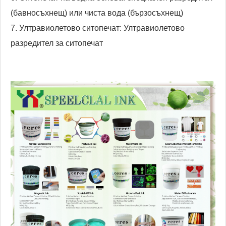
(бавносъхнещ) или чиста вода (бързосъхнещ)
7. Ултравиолетово ситопечат: Ултравиолетово
разредител за ситопечат