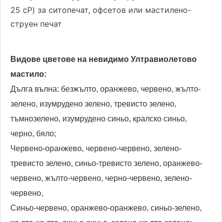
25 cP) за ситопечат, офсетов или мастилено-
струен печат
Видове цветове на невидимо Ултравиолетово
мастило:
Дълга вълна: безжълто, оранжево, червено, жълто-
зелено, изумрудено зелено, тревисто зелено,
тъмнозелено, изумрудено синьо, кралско синьо,
черно, бяло;
Червено-оранжево, червено-червено, зелено-
тревисто зелено, синьо-тревисто зелено, оранжево-
червено, жълто-червено, черно-червено, зелено-
червено,
Синьо-червено, оранжево-оранжево, синьо-зелено,