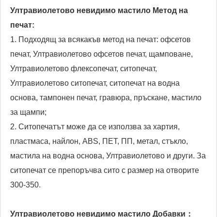
Ултравиолетово невидимо мастило
Метод на
печат:
1. Подходящ за всякакъв метод на печат: офсетов
печат, Ултравиолетово офсетов печат, щамповане,
Ултравиолетово флексопечат, ситопечат,
Ултравиолетово ситопечат, ситопечат на водна
основа, тампонен печат, гравюра, пръскане, мастило
за щампи;
2. Ситопечатът може да се използва за хартия,
пластмаса, найлон, ABS, ПЕТ, ПП, метал, стъкло,
мастила на водна основа, Ултравиолетово и други. За
ситопечат се препоръчва сито с размер на отворите
300-350.
Ултравиолетово невидимо мастило
Добавки：