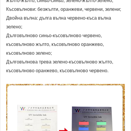
жълто-жълто, синьо-синьо, зелено-жълто-зелено;
Късовълнови: безжълти, оранжеви, червени, зелени;
Двойна вълна: дълга вълна червено-къса вълна
зелено;
Дълговълново синьо-късовълново червено,
късовълново жълто, късовълново оранжево,
късовълново зелено;
Дълговълнова трева зелено-късовълново жълто,
късовълново оранжево, късовълново червено.