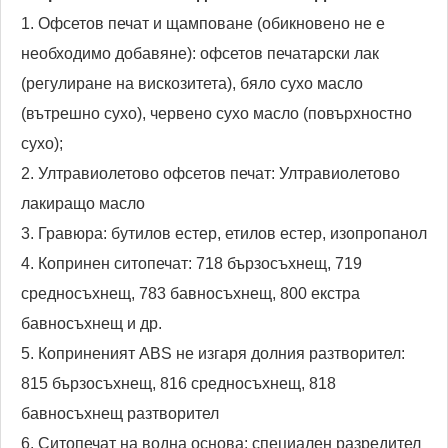
1. Офсетов печат и щамповане (обикновено не е
необходимо добавяне): офсетов печатарски лак
(регулиране на вискозитета), бяло сухо масло
(вътрешно сухо), червено сухо масло (повърхностно
сухо);
2. Ултравиолетово офсетов печат: Ултравиолетово
лакиращо масло
3. Гравюра: бутилов естер, етилов естер, изопропанол
4. Копринен ситопечат: 718 бързосъхнещ, 719
средносъхнещ, 783 бавносъхнещ, 800 екстра
бавносъхнещ и др.
5. Коприненият ABS не изгаря долния разтворител:
815 бързосъхнещ, 816 средносъхнещ, 818
бавносъхнещ разтворител
6. Ситопечат на водна основа: специален разредител