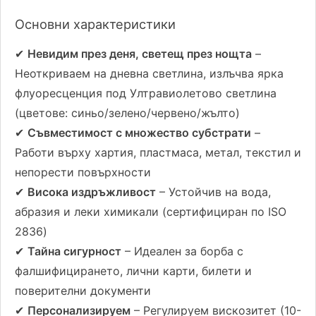
Основни характеристики
✔
Невидим през деня, светещ през нощта
–
Неоткриваем на дневна светлина, излъчва ярка
флуоресценция под Ултравиолетово светлина
(цветове: синьо/зелено/червено/жълто)
✔
Съвместимост с множество субстрати
–
Работи върху хартия, пластмаса, метал, текстил и
непорести повърхности
✔
Висока издръжливост
– Устойчив на вода,
абразия и леки химикали (сертифициран по ISO
2836)
✔
Тайна сигурност
– Идеален за борба с
фалшифицирането, лични карти, билети и
поверителни документи
✔
Персонализируем
– Регулируем вискозитет (10-