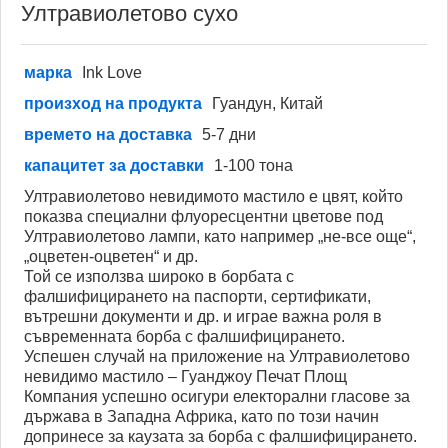
Ултравиолетово сухо
марка
Ink Love
произход на продукта
Гуандун, Китай
времето на доставка
5-7 дни
капацитет за доставки
1-100 тона
Ултравиолетово невидимото мастило е цвят, който
показва специални флуоресцентни цветове под
Ултравиолетово лампи, като например „не-все още“,
„оцветен-оцветен“ и др.
Той се използва широко в борбата с
фалшифицирането на паспорти, сертификати,
вътрешни документи и др. и играе важна роля в
съвременната борба с фалшифицирането.
Успешен случай на приложение на Ултравиолетово
невидимо мастило – Гуанджоу Печат Площ
Компания успешно осигури електорални гласове за
държава в Западна Африка, като по този начин
допринесе за каузата за борба с фалшифицирането.