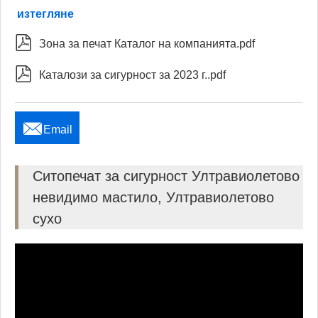
изтегляне

Зона за печат Каталог на компанията.pdf

Каталози за сигурност за 2023 г..pdf

Email
Ситопечат за сигурност Ултравиолетово
невидимо мастило, Ултравиолетово
сухо