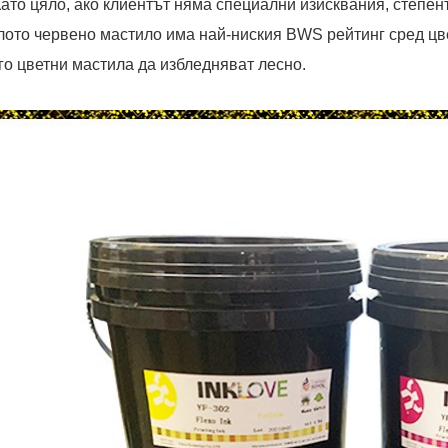
 Като цяло, ако клиентът няма специални изисквания, степе
лото червено мастило има най-ниския BWS рейтинг сред цве
го цветни мастила да избледняват лесно.