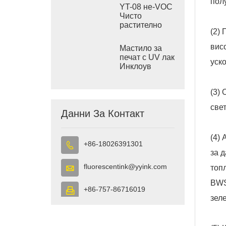
пол
YT-08 не-VOC
Чисто
растително
(2)
офсетово
печатно
вис
Мастило за
мастило
печат с UV лак
уск
Инклоув
(3)
све
Данни За Контакт
(4)
+86-18026391301

за 
fluorescentink@yyink.com

топ
BWS
+86-757-86716019

зел