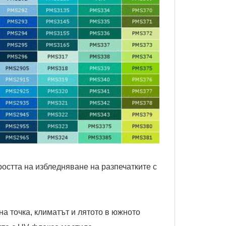
остта на избледняване на разпечатките с
на точка, климатът и лятото в южното