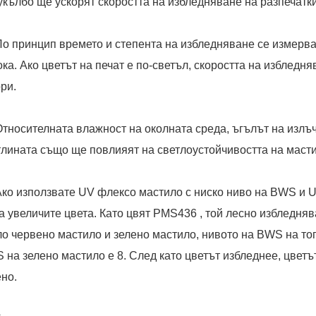
укълбо ще ускорят скоростта на избледняване на разпечатк
 По принцип времето и степента на избледняване се измерват
ока. Ако цветът на печат е по-светъл, скоростта на избледн
ори.
 Относителната влажност на околната среда, ъгълът на излъ
тлината също ще повлияят на светлоустойчивостта на масти
 Ако използвате UV флексо мастило с ниско ниво на BWS и 
да увеличите цвета. Като цвят PMS436 , той лесно избледня
ло червено мастило и зелено мастило, нивото на BWS на то
 на зелено мастило е 8. След като цветът избледнее, цвет
ено.