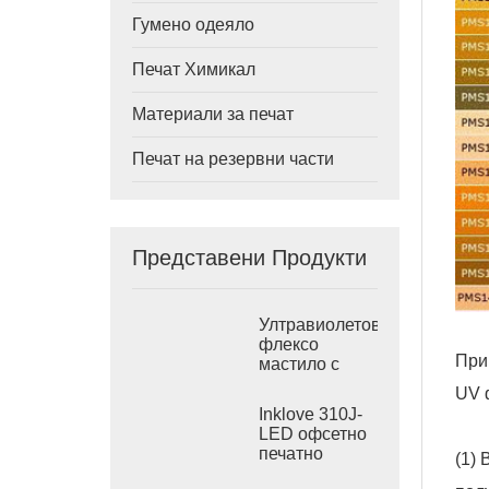
Гумено одеяло
Печат Химикал
Материали за печат
Печат на резервни части
Представени Продукти
Ултравиолетово
флексо
При
мастило с
висока
UV 
плътност за
Inklove 310J-
печат на
LED офсетно
стикери
печатно
(1)
мастило