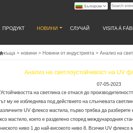
Български

ПРОДУКТ
НОВИНИ
СЛУЧАЙ
VISITA Á FÁ

къща
>
новини
>
Новини от индустрията
>
Анализ на све
Анализ на светлоустойчивост на UV ф
07-05-2023
Устойчивостта на светлина се отнася до производителностт
тът му не избледнява под действието на слънчевата светли
различните UV флексо мастила, първо трябва да разберете 
ксо мастило, което е разделено според международния стан
-ниското ниво 1 до най-високото ниво 8. Всички UV флексо 