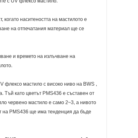
ите с UV флексо мастило.
, когато наситеността на мастилото е
яване на отпечатания материал ще се
чване и времето на излъчване на
лото.
UV флексо мастило с високо ниво на BWS ,
ва. Тъй като цветът PMS436 е съставен от
пло червено мастило е само 2~3, а нивото
ът на PMS436 ще има тенденция да бъде