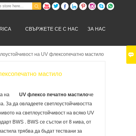









BRICA
СВЪРЖЕТЕ СЕ С НАС
ЗА НАС

тлоустойчивост на UV флексопечатно мастило
лексопечатно мастило
а на
UV флексо печатно мастило
че
на. За да овладеете светлоустойчивостта
нивото на светлоустойчивост на всяко UV
дарт BWS . BWS се състои от 8 нива, от
мастила трябва да бъдат тествани за