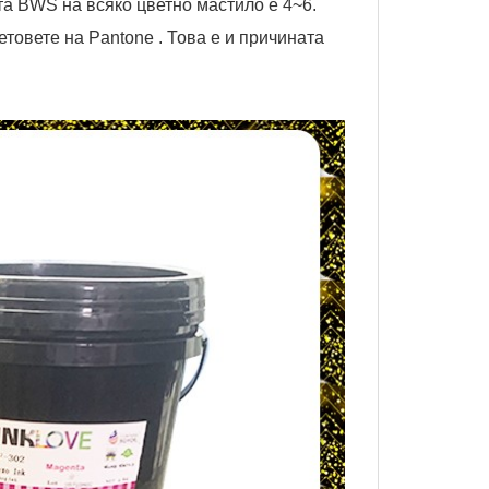
нта BWS на всяко цветно мастило е 4~6.
товете на Pantone . Това е и причината