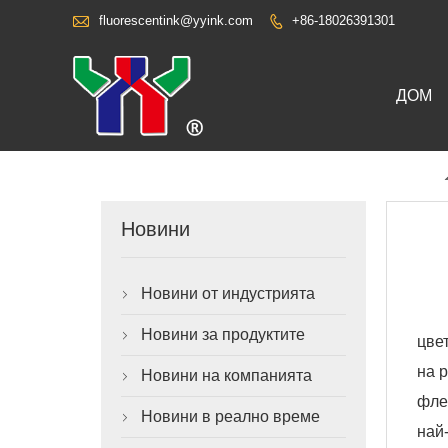

fluorescentink@yyink.com
+86-18026391301

ДОМ
Новини
Новини от индустрията

Новини за продуктите

цве
на 
Новини на компанията

фле
Новини в реално време

най