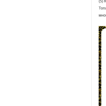
(5)
Топ
мно