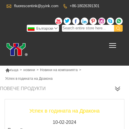

fluorescentink@yyink.com
+86-18026391301










Български

Toggl

къща
>
новини
>
Новини на компанията
>
Успех в годината на Дракона
ПОВЕЧЕ ПРОДУКТИ
Успех в годината на Дракона
10-02-2024