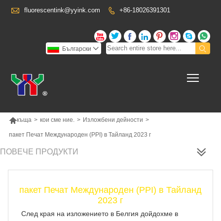

fluorescentink@yyink.com
+86-18026391301










Български

Toggl

къща
>
кои сме ние.
>
Изложбени дейности
>
пакет Печат Международен (PPI) в Тайланд 2023 г
ПОВЕЧЕ ПРОДУКТИ
пакет Печат Международен (PPI) в Тайланд
2023 г
След края на изложението в Белгия дойдохме в