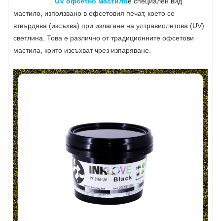
UV офсетно мастило
е специален вид
мастило, използвано в офсетовия печат, което се
втвърдява (изсъхва) при излагане на ултравиолетова (UV)
светлина. Това е различно от традиционните офсетови
мастила, които изсъхват чрез изпаряване.