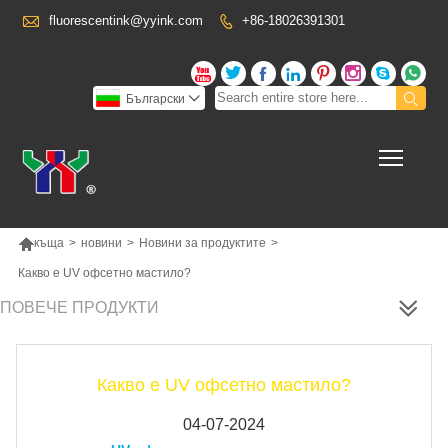

fluorescentink@yyink.com
+86-18026391301










Български

Toggl

къща
>
новини
>
Новини за продуктите
>
Какво е UV офсетно мастило?
ПОВЕЧЕ ПРОДУКТИ
Какво е UV офсетно мастило?
04-07-2024