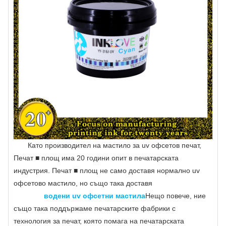
Като производител на мастило за uv офсетов печат,
Печат ■ площ има 20 години опит в печатарската
индустрия. Печат ■ площ не само доставя нормално uv
офсетово мастило, но също така доставя
водени uv офсетни мастила
Нещо повече, ние
също така поддържаме печатарските фабрики с
технология за печат, която помага на печатарската