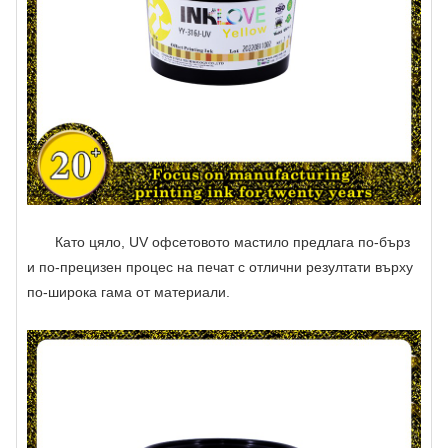
Като цяло, UV офсетовото мастило предлага по-бърз
и по-прецизен процес на печат с отлични резултати върху
по-широка гама от материали.