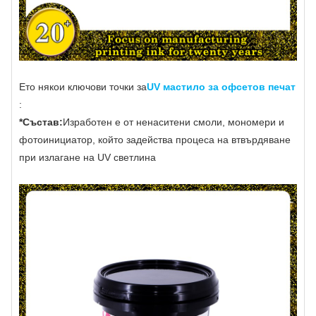
Ето някои ключови точки за
UV мастило за офсетов печат
:
*Състав:
Изработен е от ненаситени смоли, мономери и
фотоинициатор, който задейства процеса на втвърдяване
при излагане на UV светлина