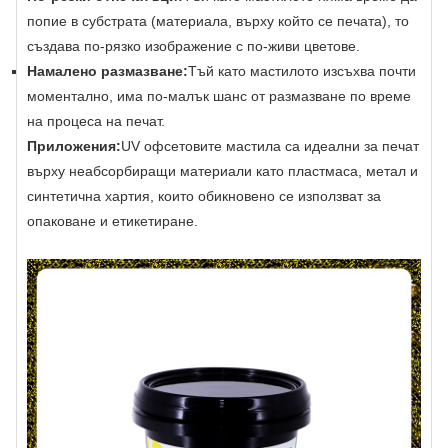
попие в субстрата (материала, върху който се печата), то
създава по-рязко изображение с по-живи цветове.
Намалено размазване:
Тъй като мастилото изсъхва почти
моментално, има по-малък шанс от размазване по време
на процеса на печат.
Приложения:
UV офсетовите мастила са идеални за печат
върху неабсорбиращи материали като пластмаса, метал и
синтетична хартия, които обикновено се използват за
опаковане и етикетиране.