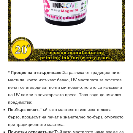
* Процес на втвърдяване:
За разлика от традиционните
мастила, които изсъхват бавно, UV мастилата за офсетов
печат се втвърдяват почти мигновено, когато са изложени
на UV лампи в печатарската преса. Това води до няколко
предимства:
По-бърз печат:
Тъй като мастилото изсъхва толкова
бързо, процесът на печат е значително по-бърз, отколкото
при традиционните мастила.
По-резки отпечатъци:
Тъй като мастилото няма време да