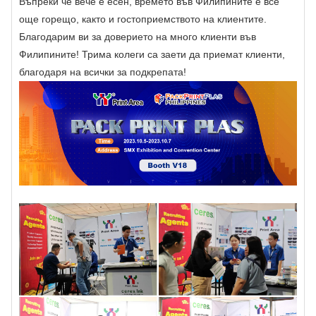
Въпреки че вече е есен, времето във Филипините е все
още горещо, както и гостоприемството на клиентите.
Благодарим ви за доверието на много клиенти във
Филипините! Трима колеги са заети да приемат клиенти,
благодаря на всички за подкрепата!