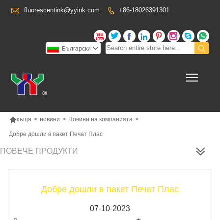

fluorescentink@yyink.com
+86-18026391301










Български

Toggl

къща
>
новини
>
Новини на компанията
>
Добре дошли в пакет Печат Плас
ПОВЕЧЕ ПРОДУКТИ
Добре дошли в пакет Печат Плас
07-10-2023